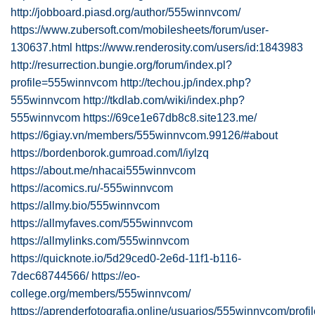
http://jobboard.piasd.org/author/555winnvcom/
https://www.zubersoft.com/mobilesheets/forum/user-
130637.html
https://www.renderosity.com/users/id:1843983
http://resurrection.bungie.org/forum/index.pl?
profile=555winnvcom
http://techou.jp/index.php?
555winnvcom
http://tkdlab.com/wiki/index.php?
555winnvcom
https://69ce1e67db8c8.site123.me/
https://6giay.vn/members/555winnvcom.99126/#about
https://bordenborok.gumroad.com/l/iylzq
https://about.me/nhacai555winnvcom
https://acomics.ru/-555winnvcom
https://allmy.bio/555winnvcom
https://allmyfaves.com/555winnvcom
https://allmylinks.com/555winnvcom
https://quicknote.io/5d29ced0-2e6d-11f1-b116-
7dec68744566/
https://eo-
college.org/members/555winnvcom/
https://aprenderfotografia.online/usuarios/555winnvcom/profil