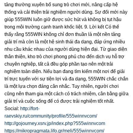
tảng thường xuyên bổ sung trò chơi mới, nâng cấp hệ
thống và cải thiện trải nghiệm người dùng. Sự đổi mới này
giúp 555WIN luôn giữ được sức hút và không bị tụt hậu
trong môi trường cạnh tranh khốc liệt. 9. Lời kết Có thể
thấy rằng 555WIN không chỉ đơn thuần là một nền tảng
giải trí mà còn là một hệ sinh thái đa dạng, đáp ứng nhiều
nhu cầu khác nhau của người dùng hiện đại. Từ giao diện
thân thiện, kho trò chơi phong phú cho đến dịch vụ hỗ trợ
chuyên nghiệp, tất cả đều góp phần tạo nên một trải
nghiệm toàn diện. Nếu bạn đang tìm kiếm một nơi để giải
trí trực tuyến với sự tiện lợi và đa dạng, 555WIN chắc chắn
là một lựa chọn đáng cân nhắc. Tuy nhiên, người chơi
cũng nên tham gia một cách có trách nhiệm, cân bằng giữa
giải trí và cuộc sống để có được trải nghiệm tốt nhất.
Social:
http://fort-
raevskiy.ru/community/profile/555winnvcom/
http://gojourney.xsrv.jp/index.php?555winnvcom
https://mikropragmata.lifo.gr/meli/555winnvcom/