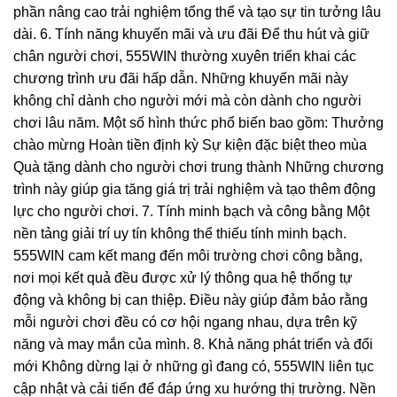
phần nâng cao trải nghiệm tổng thể và tạo sự tin tưởng lâu
dài. 6. Tính năng khuyến mãi và ưu đãi Để thu hút và giữ
chân người chơi, 555WIN thường xuyên triển khai các
chương trình ưu đãi hấp dẫn. Những khuyến mãi này
không chỉ dành cho người mới mà còn dành cho người
chơi lâu năm. Một số hình thức phổ biến bao gồm: Thưởng
chào mừng Hoàn tiền định kỳ Sự kiện đặc biệt theo mùa
Quà tặng dành cho người chơi trung thành Những chương
trình này giúp gia tăng giá trị trải nghiệm và tạo thêm động
lực cho người chơi. 7. Tính minh bạch và công bằng Một
nền tảng giải trí uy tín không thể thiếu tính minh bạch.
555WIN cam kết mang đến môi trường chơi công bằng,
nơi mọi kết quả đều được xử lý thông qua hệ thống tự
động và không bị can thiệp. Điều này giúp đảm bảo rằng
mỗi người chơi đều có cơ hội ngang nhau, dựa trên kỹ
năng và may mắn của mình. 8. Khả năng phát triển và đổi
mới Không dừng lại ở những gì đang có, 555WIN liên tục
cập nhật và cải tiến để đáp ứng xu hướng thị trường. Nền