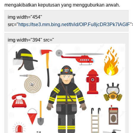
mengakibatkan keputusan yang mengguburkan arwah.
img width="454"
src="
https://tse3.mm.bing.net/th/id/OIP.Fu8jcDR3Pk7IAGIF
"
img width="394" src="