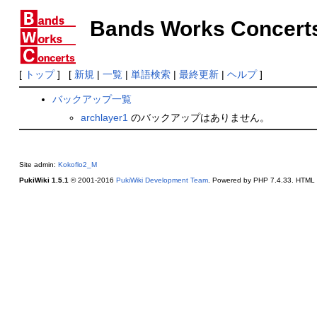
Bands Works Concert
[
トップ
] [
新規
|
一覧
|
単語検索
|
最終更新
|
ヘルプ
]
バックアップ一覧
archlayer1
のバックアップはありません。
Site admin:
Kokoflo2_M
PukiWiki 1.5.1
© 2001-2016
PukiWiki Development Team
. Powered by PHP 7.4.33. HTML c