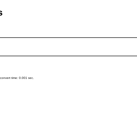
s
onvert time: 0.001 sec.