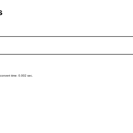
s
onvert time: 0.002 sec.