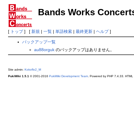
Bands Works Concert
[
トップ
] [
新規
|
一覧
|
単語検索
|
最終更新
|
ヘルプ
]
バックアップ一覧
au88orguk
のバックアップはありません。
Site admin:
Kokoflo2_M
PukiWiki 1.5.1
© 2001-2016
PukiWiki Development Team
. Powered by PHP 7.4.33. HTML c