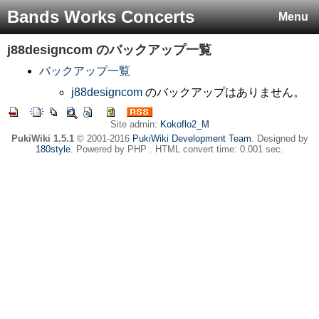
Bands Works Concerts
Menu
j88designcom
のバックアップ一覧
バックアップ一覧
j88designcom
のバックアップはありません。
Site admin:
Kokoflo2_M
PukiWiki 1.5.1
© 2001-2016
PukiWiki Development Team
. Designed by
180style
. Powered by PHP . HTML convert time: 0.001 sec.