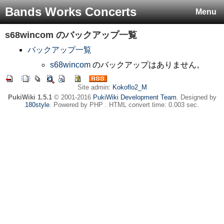
Bands Works Concerts
Menu
s68wincom
のバックアップ一覧
バックアップ一覧
s68wincom
のバックアップはありません。
Site admin:
Kokoflo2_M
PukiWiki 1.5.1
© 2001-2016
PukiWiki Development Team
. Designed by
180style
. Powered by PHP . HTML convert time: 0.003 sec.