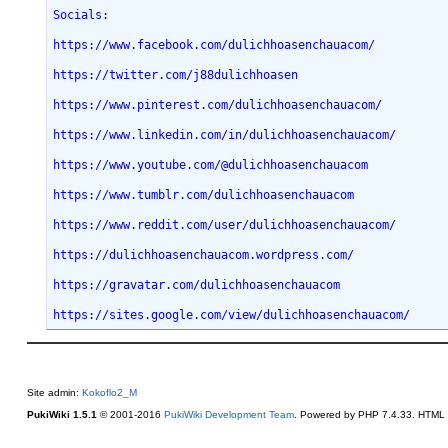
Socials:
https://www.facebook.com/dulichhoasenchauacom/
https://twitter.com/j88dulichhoasen
https://www.pinterest.com/dulichhoasenchauacom/
https://www.linkedin.com/in/dulichhoasenchauacom/
https://www.youtube.com/@dulichhoasenchauacom
https://www.tumblr.com/dulichhoasenchauacom
https://www.reddit.com/user/dulichhoasenchauacom/
https://dulichhoasenchauacom.wordpress.com/
https://gravatar.com/dulichhoasenchauacom
https://sites.google.com/view/dulichhoasenchauacom/
Site admin:
Kokoflo2_M
PukiWiki 1.5.1
© 2001-2016
PukiWiki Development Team
. Powered by PHP 7.4.33. HTML c