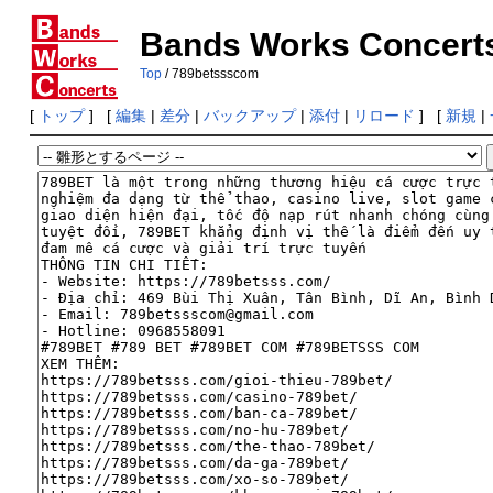
Bands Works Concert
Top
/ 789betssscom
[
トップ
] [
編集
|
差分
|
バックアップ
|
添付
|
リロード
] [
新規
|