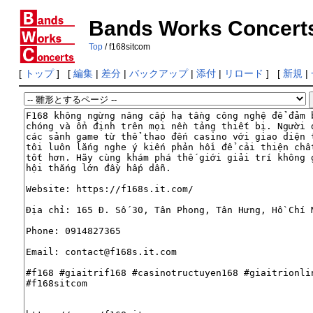
Bands Works Concert
Top
/ f168sitcom
[
トップ
] [
編集
|
差分
|
バックアップ
|
添付
|
リロード
] [
新規
|