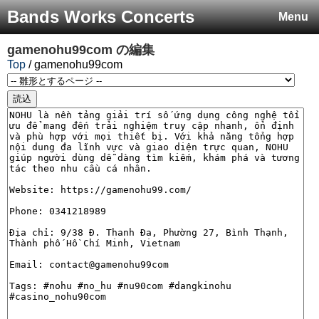
Bands Works Concerts
Menu
gamenohu99com
の編集
Top
/ gamenohu99com