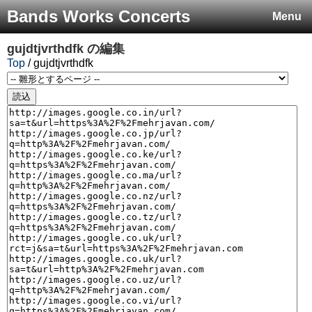
Bands Works Concerts
Menu
gujdtjvrthdfk
の編集
Top
/ gujdtjvrthdfk