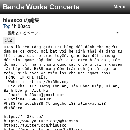
Bands Works Concerts
Menu
hi88sco
の編集
Top
/ hi88sco