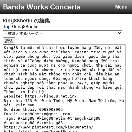
Bands Works Concerts
Menu
king88netin
の編集
Top
/ king88netin