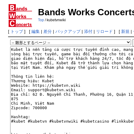
Bands Works Concert
Top
/ kubetvnwiki
[
トップ
] [
編集
|
差分
|
バックアップ
|
添付
|
リロード
] [
新規
|