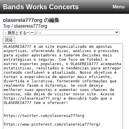
Bands Works Concerts
Menu
olasereia777org
の編集
Top
/ olasereia777org