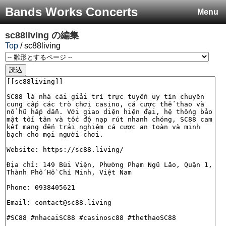
Bands Works Concerts
Menu
sc88living
の編集
Top
/ sc88living