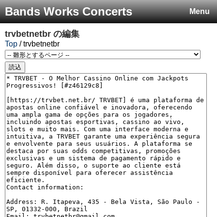
Bands Works Concerts
Menu
trvbetnetbr
の編集
Top
/ trvbetnetbr