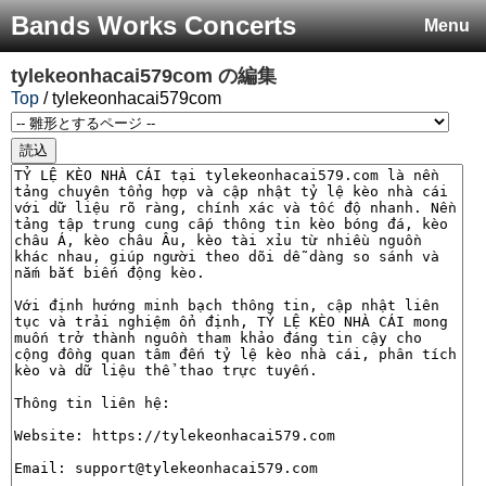
Bands Works Concerts
Menu
tylekeonhacai579com
の編集
Top
/ tylekeonhacai579com