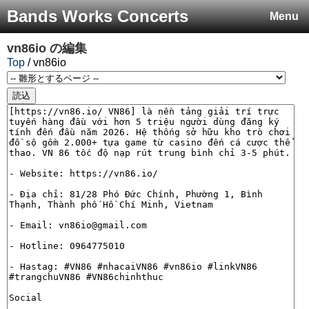
Bands Works Concerts
Menu
vn86io
の編集
Top
/ vn86io