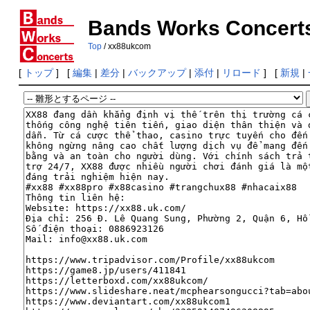
Bands Works Concert
Top
/ xx88ukcom
[
トップ
] [
編集
|
差分
|
バックアップ
|
添付
|
リロード
] [
新規
|