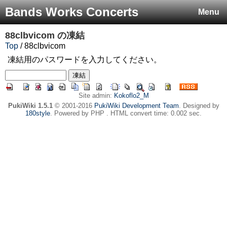
Bands Works Concerts
Menu
88clbvicom
の凍結
Top
/ 88clbvicom
凍結用のパスワードを入力してください。
Site admin:
Kokoflo2_M
PukiWiki 1.5.1
© 2001-2016
PukiWiki Development Team
. Designed by
180style
. Powered by PHP . HTML convert time: 0.002 sec.