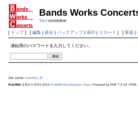
Bands Works Concert
Top
/ ceolytuthat
[
トップ
] [
編集
|
差分
|
バックアップ
|
添付
|
リロード
] [
新規
|
凍結用のパスワードを入力してください。
Site admin:
Kokoflo2_M
PukiWiki 1.5.1
© 2001-2016
PukiWiki Development Team
. Powered by PHP 7.4.33. HTML c