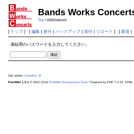
Bands Works Concert
Top
/ s666netcom
[
トップ
] [
編集
|
差分
|
バックアップ
|
添付
|
リロード
] [
新規
|
凍結用のパスワードを入力してください。
Site admin:
Kokoflo2_M
PukiWiki 1.5.1
© 2001-2016
PukiWiki Development Team
. Powered by PHP 7.4.33. HTML c