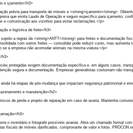
io e içamento</h3>
ão prévia para transporte de móveis e <strong>içamento</strong>. Obtenha a
presa que emita Laudo de Operação e seguro específico para içamento; confi
ns e comunicação aos vizinhos para evitar reclamações.</p>
ção e logística de frete</h3>
sujeito a regras da <strong>ANTT</strong> para fretes e documentação fisca
onsolidada com outros fretes — consolidar pode reduzir custo, mas aumenta te
rio se a empresa não acomodar animais na mesma viatura.</p>
</h3>
écies protegidas exigem documentação específica e, em alguns casos, transp
ntenção segura e documentação. Empresas generalistas costumam não transpo
 ainda há etapas de pós-mudança que impactam segurança patrimonial e emoc
mazenamento e manutenção</h2>
scos de perda e projeto de reparação em caso de avaria. Mantenha comunica
eclamação</h3>
a o inventário e fotografe possíveis avarias. Abra um chamado formal com a
tas fiscais de móveis danificados, comprovante de valor e fotos. PROCON o