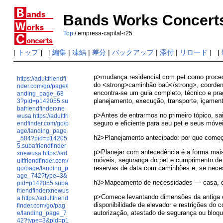
Bands Works Concert
Top
/ empresa-capital-r25
[
トップ
] [
編集
|
凍結
|
差分
|
バックアップ
|
添付
|
リロード
] [
p>mudança residencial com pet como procede
https://adultfriendfi
do <strong>caminhão baú</strong>, coorden
nder.com/go/page/l
encontra-se um guia completo, técnico e pra
anding_page_68
planejamento, execução, transporte, içame
3?pid=p142055.su
bafriendfinderxne
p>Antes de entrarmos no primeiro tópico, s
wusa
https://adultfri
seguro e eficiente para seu pet e seus móve
endfinder.com/go/p
age/landing_page
h2>Planejamento antecipado: por que começ
_584?pid=p14205
5.subafriendfinder
p>Planejar com antecedência é a forma mais 
xnewusa
https://ad
móveis, segurança do pet e cumprimento de
ultfriendfinder.com/
reservas de data com caminhões e, se neces
go/page/landing_p
age_742?type=3&
h3>Mapeamento de necessidades — casa, co
pid=p142055.suba
friendfinderxnewus
p>Comece levantando dimensões da antiga e 
a
https://adultfriend
disponibilidade de elevador e restrições do
finder.com/go/pag
autorização, atestado de segurança ou bloqu
e/landing_page_7
42?type=3&pid=p1