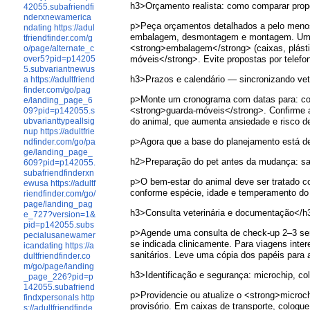
h3>Orçamento realista: como comparar propo
42055.subafriendfi
nderxnewamerica
p>Peça orçamentos detalhados a pelo menos
ndating
https://adul
embalagem, desmontagem e montagem. Um <str
tfriendfinder.com/g
<strong>embalagem</strong> (caixas, plástic
o/page/alternate_c
móveis</strong>. Evite propostas por telefo
over5?pid=p14205
5.subvariantnewus
h3>Prazos e calendário — sincronizando vet
a
https://adultfriend
finder.com/go/pag
p>Monte um cronograma com datas para: consu
e/landing_page_6
<strong>guarda-móveis</strong>. Confirme a
09?pid=p142055.s
do animal, que aumenta ansiedade e risco d
ubvarianttypeallsig
nup
https://adultfrie
p>Agora que a base do planejamento está de
ndfinder.com/go/pa
ge/landing_page_
h2>Preparação do pet antes da mudança: saú
609?pid=p142055.
subafriendfinderxn
p>O bem-estar do animal deve ser tratado co
ewusa
https://adultf
conforme espécie, idade e temperamento do
riendfinder.com/go/
page/landing_pag
h3>Consulta veterinária e documentação</h
e_727?version=1&
pid=p142055.subs
p>Agende uma consulta de check-up 2–3 sema
pecialusanewamer
se indicada clinicamente. Para viagens inter
icandating
https://a
sanitários. Leve uma cópia dos papéis para
dultfriendfinder.co
m/go/page/landing
h3>Identificação e segurança: microchip, co
_page_226?pid=p
142055.subafriend
p>Providencie ou atualize o <strong>microc
findxpersonals
http
provisório. Em caixas de transporte, coloqu
s://adultfriendfinde