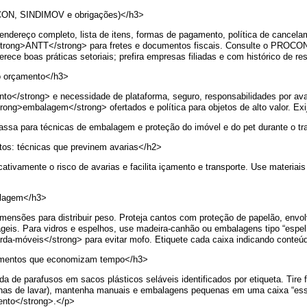
OCON, SINDIMOV e obrigações)</h3>
, endereço completo, lista de itens, formas de pagamento, política de cance
a <strong>ANTT</strong> para fretes e documentos fiscais. Consulte o PROCO
ce boas práticas setoriais; prefira empresas filiadas e com histórico de res
 o orçamento</h3>
to</strong> e necessidade de plataforma, seguro, responsabilidades por av
ng>embalagem</strong> ofertados e política para objetos de alto valor. Exi
assa para técnicas de embalagem e proteção do imóvel e do pet durante o tr
os: técnicas que previnem avarias</h2>
tivamente o risco de avarias e facilita içamento e transporte. Use materiais
alagem</h3>
mensões para distribuir peso. Proteja cantos com proteção de papelão, envo
ágeis. Para vidros e espelhos, use madeira-canhão ou embalagens tipo “espel
rda-móveis</strong> para evitar mofo. Etiquete cada caixa indicando conteúd
mentos que economizam tempo</h3>
 de parafusos em sacos plásticos seláveis identificados por etiqueta. Tire 
uinas de lavar), mantenha manuais e embalagens pequenas em uma caixa “esse
ento</strong>.</p>