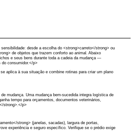
sensibilidade: desde a escolha do <strong>carreto</strong> ou
ong> de objetos que trazem conforto ao animal. Abaixo
s bichos e seus bens durante toda a cadeia da mudança —
s do consumidor.</p>
e aplica à sua situação e combine rotinas para criar um plano
iço de mudança. Uma mudança bem-sucedida integra logística de
ganha tempo para orçamentos, documentos veterinários,
e</strong>.</p>
ento</strong> (janelas, sacadas), largura de portas,
ve experiência e seguro específico. Verifique se o prédio exige