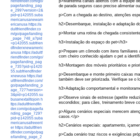
p>Mantenha canais abertos com a equipe de 
riendfinder.com/go/
de parada seguros caso precise alimentar ou 
page/landing_pag
e_299?version=2&
p>Com a chegada ao destino, atenções espec
pid=p142055.suba
mericanusanewam
h2>Desembarque, instalação e adaptação do 
ericanusa
https://a
dultfriendfinder.co
p>Montar uma rotina de chegada consistente 
m/go/page/landing
_page_748_a?pid
h3>Instalação do espaço do pet</h3>
=p142055.subfrien
dfinderxnewameric
p>Prepare um cômodo com itens familiares a
anusa
https://adultf
com cheiro conhecido ajudam o pet a identifi
riendfinder.com/go/
page/landing_pag
h3>Montagem dos móveis prioritários e prio
e_735?pid=p1420
55.subfriendfinder
p>Desembarque e monte primeiro caixas marc
xnewusa
https://ad
também deve ser priorizada. Verifique se o 
ultfriendfinder.com/
go/page/landing_p
h3>Adaptação comportamental e monitoram
age_727?version=
3&pid=p142055.su
p>Observe sinais de estresse (apetite reduzi
busanextalltojoin
h
escondidos; para cães, treinamento breve co
ttps://adultfriendfin
der.com/go/page/la
p>Alguns cenários especiais merecem atençã
nding_page_729?
casos.</p>
pid=p142055.suba
mericanusafreeent
h2>Cenários especiais: apartamento, içamen
er
https://adultfrien
dfinder.com/go/pag
p>Cada cenário traz riscos e exigências pr
e/landing_page_2