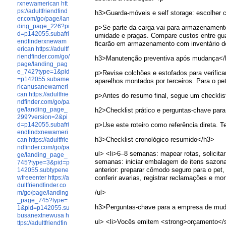
rxnewamerican
htt
ps://adultfriendfind
h3>Guarda-móveis e self storage: escolher c
er.com/go/page/lan
ding_page_226?pi
p>Se parte da carga vai para armazenamento
d=p142055.subafri
umidade e pragas. Compare custos entre guar
endfinderxnewam
ficarão em armazenamento com inventário d
erican
https://adultf
riendfinder.com/go/
h3>Manutenção preventiva após mudança<
page/landing_pag
e_742?type=1&pid
p>Revise colchões e estofados para verificar
=p142055.subame
aparelhos montados por terceiros. Para o p
ricanusanewameri
can
https://adultfrie
p>Antes do resumo final, segue um checklist
ndfinder.com/go/pa
ge/landing_page_
h2>Checklist prático e perguntas-chave par
299?version=2&pi
p>Use este roteiro como referência direta. 
d=p142055.subafri
endfindxnewameri
h3>Checklist cronológico resumido</h3>
can
https://adultfrie
ndfinder.com/go/pa
ul> <li>6–8 semanas: mapear rotas, solicitar
ge/landing_page_
semanas: iniciar embalagem de itens sazonai
745?type=3&pid=p
anterior: preparar cômodo seguro para o pet,
142055.subtypene
wfreeenter
https://a
conferir avarias, registrar reclamações e mo
dultfriendfinder.co
/ul>
m/go/page/landing
_page_745?type=
h3>Perguntas-chave para a empresa de mu
1&pid=p142055.su
busanextnewusa
h
ul> <li>Vocês emitem <strong>orçamento</st
ttps://adultfriendfin