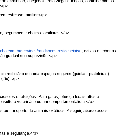
or do caminhão, chegada). Para viagens longas, combine pontos
.</p>
em estresse familiar.</p>
o, segurança e cheiros familiares.</p>
aba.com.br/servicos/mudancas-residenciais/
, caixas e cobertas
ação gradual sob supervisão.</p>
mobiliário que cria espaços seguros (gaiolas, prateleiras)
teção).</p>
asseios e refeições. Para gatos, ofereça locais altos e
consulte o veterinário ou um comportamentalista.</p>
ou transporte de animais exóticos. A seguir, abordo esses
rmas e segurança.</p>