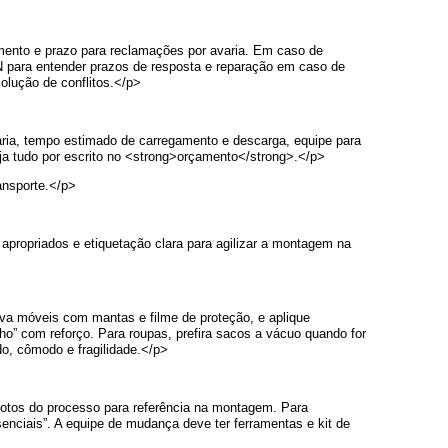
lamento e prazo para reclamações por avaria. Em caso de
N para entender prazos de resposta e reparação em caso de
olução de conflitos.</p>
aria, tempo estimado de carregamento e descarga, equipe para
ja tudo por escrito no <strong>orçamento</strong>.</p>
ansporte.</p>
 apropriados e etiquetação clara para agilizar a montagem na
lva móveis com mantas e filme de proteção, e aplique
ho” com reforço. Para roupas, prefira sacos a vácuo quando for
o, cômodo e fragilidade.</p>
fotos do processo para referência na montagem. Para
nciais”. A equipe de mudança deve ter ferramentas e kit de