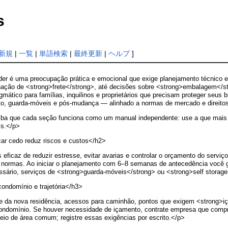
s
新規
|
一覧
|
単語検索
|
最終更新
|
ヘルプ
]
r é uma preocupação prática e emocional que exige planejamento técnico e 
ação de <strong>frete</strong>, até decisões sobre <strong>embalagem</str
gmático para famílias, inquilinos e proprietários que precisam proteger seu
nto, guarda-móveis e pós-mudança — alinhado a normas de mercado e direito
aiba que cada seção funciona como um manual independente: use a que mais s
is.</p>
ar cedo reduz riscos e custos</h2>
eficaz de reduzir estresse, evitar avarias e controlar o orçamento do serv
 normas. Ao iniciar o planejamento com 6–8 semanas de antecedência você 
sário, serviços de <strong>guarda-móveis</strong> ou <strong>self storag
ndomínio e trajetória</h3>
da nova residência, acessos para caminhão, pontos que exigem <strong>içam
 condomínio. Se houver necessidade de içamento, contrate empresa que compro
eio de área comum; registre essas exigências por escrito.</p>