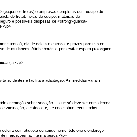
> (pequenos fretes) e empresas completas com equipe de
la de frete), horas de equipe, materiais de
e seguro e possíveis despesas de <strong>guarda-
de.</p>
restadual), dia de coleta e entrega, e prazos para uso do
a de mudanças. Alinhe horários para evitar espera prolongada
 mudança.</p>
ita acidentes e facilita a adaptação. As medidas variam
ário orientação sobre sedação — que só deve ser considerada
 de vacinação, atestados e, se necessário, certificados
e coleira com etiqueta contendo nome, telefone e endereço
o de marcações facilitam a busca.</p>