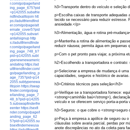
r.com/go/page/land
h3>Transporte dentro do veículo e seleção d
ing_page_675?pid
=p142055.subafrie
p>Escolha caixas de transporte adequadas ao
ndfindxalltojoin
htt
tecido se necessário para reduzir estresse. 
ps://adultfriendfind
ansiedade.</p>
er.com/go/page/alt
ernate_cover5?pid
h3>Alimentação, água e rotina pré-mudança
=p142055.subvari
antallsignup
http
p>Mantenha a rotina de alimentação e passe
s://adultfriendfinde
reduzir náusea; permita água em pequenas 
r.com/go/page/land
ing_page_748_b?
p>Com o pet pronto para viajar, a próxima e
pid=p142055.subt
ypenewnewameric
h2>Escolhendo a transportadora e contrato: 
andating
https://ad
ultfriendfinder.com/
p>Selecionar a empresa de mudança é uma de
go/page/landing_p
capacidades, seguros e histórico de avarias
age_735?pid=p14
2055.subtypenewa
h3>Critérios técnicos para seleção</h3>
lltojoin
https://swap
finder.com/go/pag
p>Verifique se a transportadora fornece: eq
e/landing_page_7
<strong>caminhão baú</strong>), declaração
48_b?pid=p14205
veículo e se oferecem serviço porta-a-porta
5.subswapfinderfre
eenter
https://sexfi
h3>Seguros: o que cobre o <strong>seguro d
nder.com/go/page/l
anding_page_62
p>Peça à empresa a apólice de seguro ou o 
5?pid=p142055.su
cláusulas sobre avaria parcial, perdas por
bsexfindernewusa
anote discrepâncias no ato da coleta para fac
https://adultfriendfi