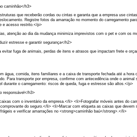
 no caminhão</h3>
struturas que receberão cordas ou cintas e garanta que a empresa use cinta
 deslocamento. Registre fotos da amarração no momento do carregamento par
 e acesso restrito.</p>
das, atenção ao dia da mudança minimiza imprevistos com o pet e com os m
duzir estresse e garantir segurança</h2>
vitar fuga de animais, perdas de itens e atrasos que impactam frete e orçame
água, comida, itens familiares e a caixa de transporte fechada até a hora de
o. Para transporte por empresa, confirme com antecedência onde o animal s
el durante o carregamento: riscos de queda, fuga e estresse são altos.</p>
do responsável</h3>
 caixas com o inventário da empresa.</li> <li>Fotografar móveis antes do carre
 comprovante do seguro.</li> <li>Marcar com etiqueta as caixas que devem s
s frágeis e verificar amarrações no <strong>caminhão baú</strong>.</li>