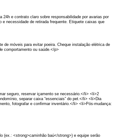
24h e contrato claro sobre responsabilidade por avarias por
 e necessidade de retirada frequente. Etiquete caixas que
te de móveis para evitar poeira. Cheque instalação elétrica de
s de comportamento ou saúde.</p>
mar seguro, reservar içamento se necessário.</li> <li>2
domínio, separar caixa “essenciais” do pet.</li> <li>Dia
mento, fotografar e confirmar inventário.</li> <li>Pós-mudança:
lo (ex.: <strong>caminhão baú</strong>) e equipe serão