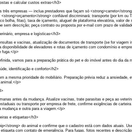
stas e calcular custos extras</h3>
 três empresas — inclua prestadores que façam só <strong>carreto</strong
ong>orçamento</strong> confiável discriminará: transporte (por km ou Tabe
o bolha, fitas), taxa de içamento, aluguel de plataforma elevatória, valor d
ne sem descrição; peça contrato ou proposta por e‑mail com prazo de valida
erinário, empresa e logísticas</h3>
ltas e vacinas, atualização de documentos de transporte (se for viagem inte
 disponibilidade de elevadores e rotas de içamento com condomínio e empres
e fuga.</p>
finida, vamos para a preparação prática do pet e do imóvel antes do dia da
de, identificação e conforto</h2>
m a mesma prioridade do mobiliário. Preparação prévia reduz a ansiedade, ev
 animal.</p>
3>
nas antes da mudança. Atualize vacinas, trate parasitas e peça ao veterin
estaduais ou transporte por empresa de frete, confirme exigências de carteira
 a mudança e outra para a viagem.</p>
leiras e etiquetas</h3>
hip</strong> do animal e confirme que o cadastro está com dados atuais. Us
e etiqueta com contato de emergência. Para fugas, fotos recentes e descriçã