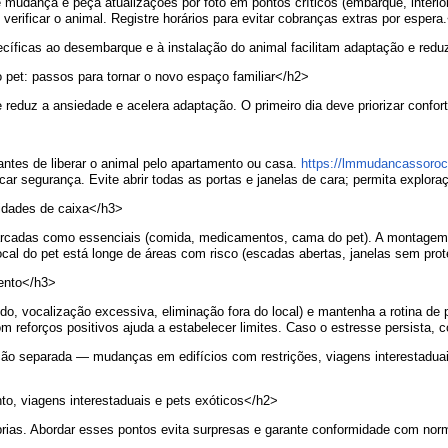
mudança e peça atualizações por foto em pontos críticos (embarque, interi
verificar o animal. Registre horários para evitar cobranças extras por espera
íficas ao desembarque e à instalação do animal facilitam adaptação e reduz
pet: passos para tornar o novo espaço familiar</h2>
reduz a ansiedade e acelera adaptação. O primeiro dia deve priorizar confort
ntes de liberar o animal pelo apartamento ou casa.
https://lmmudancassoroc
car segurança. Evite abrir todas as portas e janelas de cara; permita explor
ridades de caixa</h3>
adas como essenciais (comida, medicamentos, cama do pet). A montagem de 
local do pet está longe de áreas com risco (escadas abertas, janelas sem pro
ento</h3>
do, vocalização excessiva, eliminação fora do local) e mantenha a rotina de p
m reforços positivos ajuda a estabelecer limites. Caso o estresse persista, 
o separada — mudanças em edifícios com restrições, viagens interestaduais 
to, viagens interestaduais e pets exóticos</h2>
óprias. Abordar esses pontos evita surpresas e garante conformidade com no