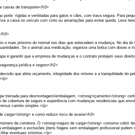
e caixas de transporte</h3>
 porte: rígidas e ventiladas para gatos e cães, com trava segura. Para peq
Fixe a caixa no veículo com cinto ou amarrações para evitar queda. Leve iten
</h3>
io o mais próximo do normal nos dias que antecedem a mudança. No dia do t
quantidades. Se o animal usa medicação, organize uma bolsa com doses e in
tapa é garantir que a empresa de mudanças e o contrato protejam seus direit
segurança jurídica e seguro</h2>
cisão que afeta orçamento, integridade dos móveis e a tranquilidade do pet
.</p>
uipe treinada para desmontagem/embalagem, <strong>içamento</strong> certif
 de cobertura de seguro e experiência com mudanças residenciais que envolv
 versus carreto simples.</p>
e carga</strong> e como reduzir risco de avaria</h3>
número da corretora. O <strong>seguro de carga</strong> costuma cobrir dan
 má embalagem e exclusões (itens frágeis sem embalagem profissional podem 
ilitar eventuais sinistros.</p>