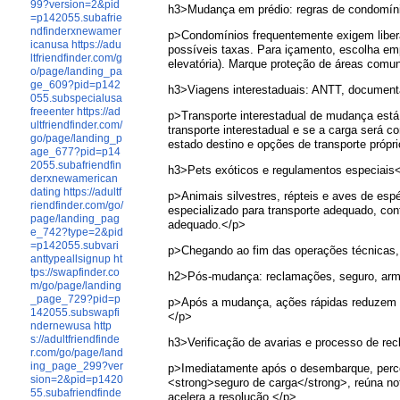
99?version=2&pid
h3>Mudança em prédio: regras de condomín
=p142055.subafrie
ndfinderxnewamer
p>Condomínios frequentemente exigem liberaç
icanusa
https://adu
possíveis taxas. Para içamento, escolha em
ltfriendfinder.com/g
elevatória). Marque proteção de áreas comu
o/page/landing_pa
ge_609?pid=p142
h3>Viagens interestaduais: ANTT, documenta
055.subspecialusa
freeenter
https://ad
p>Transporte interestadual de mudança está 
ultfriendfinder.com/
transporte interestadual e se a carga será c
go/page/landing_p
estado destino e opções de transporte próp
age_677?pid=p14
2055.subafriendfin
h3>Pets exóticos e regulamentos especiais
derxnewamerican
dating
https://adultf
p>Animais silvestres, répteis e aves de esp
riendfinder.com/go/
especializado para transporte adequado, co
page/landing_pag
adequado.</p>
e_742?type=2&pid
=p142055.subvari
p>Chegando ao fim das operações técnicas,
anttypeallsignup
ht
tps://swapfinder.co
h2>Pós-mudança: reclamações, seguro, ar
m/go/page/landing
_page_729?pid=p
p>Após a mudança, ações rápidas reduzem ri
142055.subswapfi
</p>
ndernewusa
http
s://adultfriendfinde
h3>Verificação de avarias e processo de r
r.com/go/page/land
ing_page_299?ver
p>Imediatamente após o desembarque, percorr
sion=2&pid=p1420
<strong>seguro de carga</strong>, reúna no
55.subafriendfinde
acelera a resolução.</p>