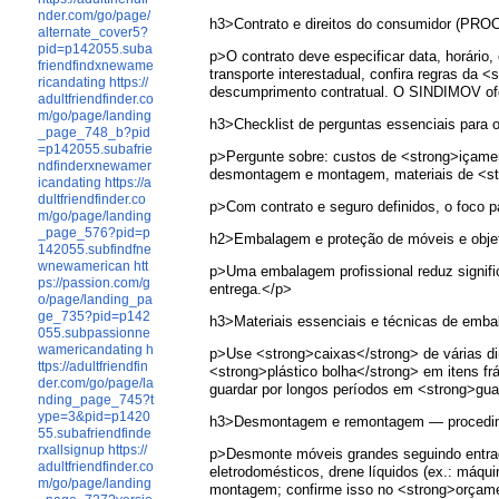
nder.com/go/page/
h3>Contrato e direitos do consumidor (PR
alternate_cover5?
pid=p142055.suba
p>O contrato deve especificar data, horário
friendfindxnewame
transporte interestadual, confira regras d
ricandating
https://
descumprimento contratual. O SINDIMOV ofere
adultfriendfinder.co
m/go/page/landing
h3>Checklist de perguntas essenciais para
_page_748_b?pid
=p142055.subafrie
p>Pergunte sobre: custos de <strong>içamen
ndfinderxnewamer
desmontagem e montagem, materiais de <stro
icandating
https://a
dultfriendfinder.co
p>Com contrato e seguro definidos, o foco p
m/go/page/landing
_page_576?pid=p
h2>Embalagem e proteção de móveis e objet
142055.subfindfne
wnewamerican
htt
p>Uma embalagem profissional reduz significa
ps://passion.com/g
entrega.</p>
o/page/landing_pa
ge_735?pid=p142
h3>Materiais essenciais e técnicas de emb
055.subpassionne
wamericandating
h
p>Use <strong>caixas</strong> de várias di
ttps://adultfriendfin
<strong>plástico bolha</strong> em itens fr
der.com/go/page/la
guardar por longos períodos em <strong>gua
nding_page_745?t
ype=3&pid=p1420
h3>Desmontagem e remontagem — procedi
55.subafriendfinde
rxallsignup
https://
p>Desmonte móveis grandes seguindo entrada
adultfriendfinder.co
eletrodomésticos, drene líquidos (ex.: máq
m/go/page/landing
montagem; confirme isso no <strong>orçam