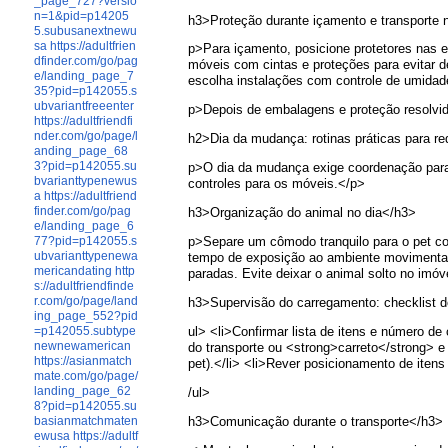
_page_727?versio
n=1&pid=p14205
h3>Proteção durante içamento e transporte
5.subusanextnewu
sa
https://adultfrien
p>Para içamento, posicione protetores nas e
dfinder.com/go/pag
móveis com cintas e proteções para evitar
e/landing_page_7
escolha instalações com controle de umidade
35?pid=p142055.s
ubvariantfreeenter
p>Depois de embalagens e proteção resolvi
https://adultfriendfi
nder.com/go/page/l
h2>Dia da mudança: rotinas práticas para re
anding_page_68
3?pid=p142055.su
p>O dia da mudança exige coordenação para e
bvarianttypenewus
controles para os móveis.</p>
a
https://adultfriend
finder.com/go/pag
h3>Organização do animal no dia</h3>
e/landing_page_6
77?pid=p142055.s
p>Separe um cômodo tranquilo para o pet com 
ubvarianttypenewa
tempo de exposição ao ambiente movimentad
mericandating
http
paradas. Evite deixar o animal solto no imóv
s://adultfriendfinde
r.com/go/page/land
h3>Supervisão do carregamento: checklist 
ing_page_552?pid
=p142055.subtype
ul> <li>Confirmar lista de itens e número de
newnewamerican
do transporte ou <strong>carreto</strong> e
https://asianmatch
pet).</li> <li>Rever posicionamento de iten
mate.com/go/page/
landing_page_62
/ul>
8?pid=p142055.su
basianmatchmaten
h3>Comunicação durante o transporte</h3>
ewusa
https://adultf