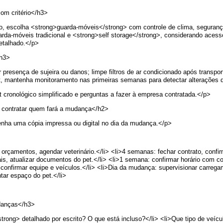
om critério</h3>
, escolha <strong>guarda-móveis</strong> com controle de clima, segurança 
da-móveis tradicional e <strong>self storage</strong>, considerando acesso
etalhado.</p>
/h3>
 presença de sujeira ou danos; limpe filtros de ar condicionado após transpor
et, mantenha monitoramento nas primeiras semanas para detectar alteraçõe
 cronológico simplificado e perguntas a fazer à empresa contratada.</p>
a contratar quem fará a mudança</h2>
Tenha uma cópia impressa ou digital no dia da mudança.</p>
 orçamentos, agendar veterinário.</li> <li>4 semanas: fechar contrato, confir
s, atualizar documentos do pet.</li> <li>1 semana: confirmar horário com con
 confirmar equipe e veículos.</li> <li>Dia da mudança: supervisionar carrega
ntar espaço do pet.</li>
danças</h3>
rong> detalhado por escrito? O que está incluso?</li> <li>Que tipo de veícu