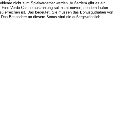
Probleme nicht zum Spielverderber werden. Außerdem gibt es ein
. Eine Verde Casino auszahlung soll nicht nerven, sondern laufen –
los zu erreichen ist. Das bedeutet, Sie müssen das Bonusguthaben von
n. Das Besondere an diesem Bonus sind die außergewöhnlich