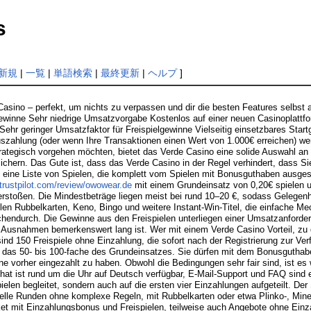
s
新規
|
一覧
|
単語検索
|
最終更新
|
ヘルプ
]
Casino – perfekt, um nichts zu verpassen und dir die besten Features selbst a
ewinne Sehr niedrige Umsatzvorgabe Kostenlos auf einer neuen Casinoplattfor
Sehr geringer Umsatzfaktor für Freispielgewinne Vielseitig einsetzbares St
ahlung (oder wenn Ihre Transaktionen einen Wert von 1.000€ erreichen) werden 
trategisch vorgehen möchten, bietet das Verde Casino eine solide Auswahl an
ichern. Das Gute ist, dass das Verde Casino in der Regel verhindert, dass S
t eine Liste von Spielen, die komplett vom Spielen mit Bonusguthaben ausges
.trustpilot.com/review/owowear.de
mit einem Grundeinsatz von 0,20€ spielen 
stoßen. Die Mindestbeträge liegen meist bei rund 10–20 €, sodass Gelegenhe
len Rubbelkarten, Keno, Bingo und weitere Instant-Win-Titel, die einfache Me
chendurch. Die Gewinne aus den Freispielen unterliegen einer Umsatzanforder
der Ausnahmen bemerkenswert lang ist. Wer mit einem Verde Casino Vorteil, zu
ind 150 Freispiele ohne Einzahlung, die sofort nach der Registrierung zur V
für das 50- bis 100-fache des Grundeinsatzes. Sie dürfen mit dem Bonusguth
ne vorher eingezahlt zu haben. Obwohl die Bedingungen sehr fair sind, ist e
-Chat ist rund um die Uhr auf Deutsch verfügbar, E-Mail-Support und FAQ sind
ielen begleitet, sondern auch auf die ersten vier Einzahlungen aufgeteilt. Der 
schnelle Runden ohne komplexe Regeln, mit Rubbelkarten oder etwa Plinko-, 
mit Einzahlungsbonus und Freispielen, teilweise auch Angebote ohne Einzahlu