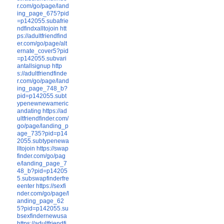
r.com/go/page/land
ing_page_675?pid
=p142055.subafrie
ndfindxalltojoin
htt
ps://adultfriendfind
er.com/go/page/alt
ernate_cover5?pid
=p142055.subvari
antallsignup
http
s://adultfriendfinde
r.com/go/page/land
ing_page_748_b?
pid=p142055.subt
ypenewnewameric
andating
https://ad
ultfriendfinder.com/
go/page/landing_p
age_735?pid=p14
2055.subtypenewa
lltojoin
https://swap
finder.com/go/pag
e/landing_page_7
48_b?pid=p14205
5.subswapfinderfre
eenter
https://sexfi
nder.com/go/page/l
anding_page_62
5?pid=p142055.su
bsexfindernewusa
https://adultfriendfi