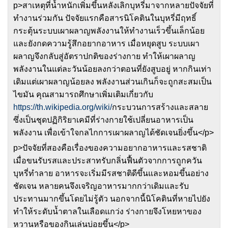
p>สาเหตุที่น้ำหนักเพิ่มขึ้นหลังเลิกบุหรี่มาจากหลายปัจจัยที่
ทำงานร่วมกัน ปัจจัยแรกคือสารนิโคตินในบุหรี่มีฤทธิ์
กระตุ้นระบบเผาผลาญพลังงานให้ทำงานเร็วขึ้นเล็กน้อย
และยังกดความรู้สึกอยากอาหาร เมื่อหยุดสูบ ระบบเผา
ผลาญจึงกลับสู่อัตราปกติของร่างกาย ทำให้เผาผลาญ
พลังงานในแต่ละวันน้อยลงกว่าตอนที่ยังสูบอยู่ หากกินเท่า
เดิมแต่เผาผลาญน้อยลง พลังงานส่วนเกินก็จะถูกสะสมเป็น
ไขมัน คุณสามารถศึกษาเพิ่มเติมเกี่ยวกับ
https://th.wikipedia.org/wiki/
กระบวนการสร้างและสลาย
ซึ่งเป็นชุดปฏิกิริยาเคมีที่ร่างกายใช้เปลี่ยนอาหารเป็น
พลังงาน เพื่อเข้าใจกลไกการเผาผลาญได้ชัดเจนยิ่งขึ้น</p>
p>ปัจจัยที่สองคือเรื่องของความอยากอาหารและรสชาติ
เมื่อขนรับรสและประสาทรับกลิ่นฟื้นตัวจากการถูกควัน
บุหรี่ทำลาย อาหารจะเริ่มมีรสชาติดีขึ้นและหอมขึ้นอย่าง
ชัดเจน หลายคนจึงเจริญอาหารมากกว่าเดิมและรับ
ประทานมากขึ้นโดยไม่รู้ตัว นอกจากนี้นิโคตินที่หายไปยัง
ทำให้ระดับน้ำตาลในเลือดแกว่ง ร่างกายจึงโหยหาของ
หวานหรือของกินเล่นบ่อยขึ้น</p>