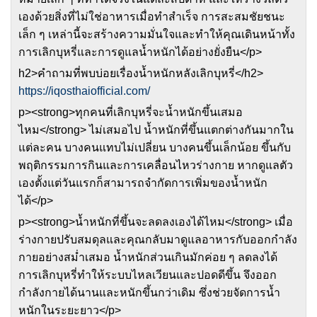
เองด้วยสิ่งที่ไม่ใช่อาหารเมื่อทำสำเร็จ การสะสมชัยชนะ
เล็ก ๆ เหล่านี้จะสร้างความมั่นใจและทำให้คุณเดินหน้าทั้ง
การเลิกบุหรี่และการดูแลน้ำหนักได้อย่างยั่งยืน</p>
h2>คำถามที่พบบ่อยเรื่องน้ำหนักหลังเลิกบุหรี่</h2>
https://iqosthaiofficial.com/
p><strong>ทุกคนที่เลิกบุหรี่จะน้ำหนักขึ้นเสมอ
ไหม</strong> ไม่เสมอไป น้ำหนักที่ขึ้นแตกต่างกันมากใน
แต่ละคน บางคนแทบไม่เปลี่ยน บางคนขึ้นเล็กน้อย ขึ้นกับ
พฤติกรรมการกินและการเคลื่อนไหวร่างกาย หากดูแลตัว
เองตั้งแต่วันแรกก็สามารถจำกัดการเพิ่มของน้ำหนัก
ได้</p>
p><strong>น้ำหนักที่ขึ้นจะลดลงเองได้ไหม</strong> เมื่อ
ร่างกายปรับสมดุลและคุณกลับมาดูแลอาหารกับออกกำลัง
กายอย่างสม่ำเสมอ น้ำหนักส่วนเกินมักค่อย ๆ ลดลงได้
การเลิกบุหรี่ทำให้ระบบไหลเวียนและปอดดีขึ้น จึงออก
กำลังกายได้นานและหนักขึ้นกว่าเดิม ซึ่งช่วยจัดการน้ำ
หนักในระยะยาว</p>