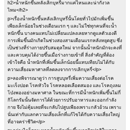
h2>น้ำหนักขึ้นหลังเลิกบุหรี่มากแค่ไหนและน่ากังวล
ไหม</h2>
p>เรื่องน้ำหนักขึ้นหลังเลิกบุหรี่นั้นโดยทั่วไปมักเพิ่มขึ้น
เพียงเล็กน้อยในช่วงเดือนแรก ๆ และไม่ใช่ทุกคนที่จะน้ำ
หนักขึ้น บางคนแทบไม่เปลี่ยนแปลงเลยหากดูแลตัวเองดี
การเพิ่มขึ้นมักเกิดในช่วงสองสามเดือนแรกหลังหยุดสูบ ซึ่ง
เป็นช่วงที่ร่างกายปรับสมดุลใหม่ จากนั้นน้ำหนักมักจะคงที่
และควบคุมได้ง่ายขึ้นเมื่อร่างกายเข้าที่ สิ่งสำคัญที่ต้อง
เข้าใจคือ น้ำหนักที่เพิ่มขึ้นเล็กน้อยนี้แทบเทียบไม่ได้กับ
ความเสี่ยงมหาศาลที่ลดลงจากการเลิกบุหรี่</p>
p>ลองพิจารณาดูว่า การสูบบุหรี่เพิ่มความเสี่ยงต่อโรค
มะเร็งปอด โรคหัวใจ โรคหลอดเลือดสมอง และโรคถุงลม
โป่งพองอย่างมหาศาล ในขณะที่การมีน้ำหนักเพิ่มขึ้นไม่กี่
กิโลกรัมนั้นจัดการได้ด้วยการปรับอาหารและออกกำลัง
กาย จึงไม่คุ้มเลยที่จะกลับไปสูบเพียงเพราะกลัวอ้วน เพราะ
นั่นเท่ากับแลกความเสี่ยงเล็กที่แก้ไขได้กับความเสี่ยงใหญ่
ที่อาจคร่าชีวิต</p>