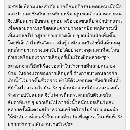
p>ปัจจัยที่สามและสำคัญมากคือพฤติกรรมทดแทน เมื่อมือ
และปากเคยชินกับการหยิบบุหรี่มาสูบ พอเลิกแล้วหลายคน
จึงเปลี่ยนมาหยิบขนม ลูกอม หรือของขบเคี้ยวเข้าปากแทน
เพื่อคลายความเครียดและความว่างจากมือ พฤติกรรมนี้
เพิ่มแคลอรีเข้าสู่ร่างกายอย่างเงียบ ๆ จนน้ำหนักเพิ่มขึ้น
โดยที่เจ้าตัวไม่ทันสังเกต เมื่อรู้ว่าทั้งสามปัจจัยนี้คือต้นเหตุ
คุณก็สามารถวางแผนรับมือได้อย่างตรงจุด แทนที่จะโทษ
ตัวเองหรือมองว่าการเลิกบุหรี่เป็นเรื่องผิดพลาด</p>
p>นอกจากนี้ยังมีเรื่องของน้ำในร่างกายที่หลายคนมอง
ข้าม ในช่วงแรกของการเลิกบุหรี่ ร่างกายบางคนอาจกัก
เก็บน้ำไว้มากขึ้นชั่วคราว ทำให้ตัวเลขบนตาชั่งขยับขึ้นทั้ง
ที่ยังไม่ได้สะสมไขมันจริง ๆ น้ำหนักส่วนนี้มักลดลงเองเมื่อ
ร่างกายปรับสมดุล จึงไม่ควรตื่นตระหนกกับตัวเลขใน
สัปดาห์แรก ๆ มากเกินไป การชั่งน้ำหนักบ่อยเกินวันละ
หลายครั้งมีแต่จะสร้างความเครียดโดยไม่จำเป็น แนะนำ
ให้ชั่งสัปดาห์ละครั้งในเวลาเดียวกันเพื่อดูแนวโน้มที่แท้จริง
มากกว่าความผันผวนรายวัน</p>