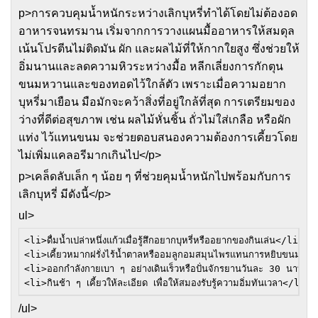
p>การควบคุมน้ำหนักระหว่างเลิกบุหรี่ทำได้โดยไม่ต้องอด
อาหารจนทรมาน เริ่มจากการวางแผนมื้ออาหารให้สมดุล
เน้นโปรตีนไม่ติดมัน ผัก และผลไม้ที่ให้กากใยสูง ซึ่งช่วยให้
อิ่มนานและลดความหิวระหว่างมื้อ หลีกเลี่ยงการกักตุน
ขนมหวานและของทอดไว้ใกล้ตัว เพราะเมื่อความอยาก
บุหรี่มาเยือน มือมักจะคว้าสิ่งที่อยู่ใกล้ที่สุด การเตรียมของ
ว่างที่ดีต่อสุขภาพ เช่น ผลไม้หั่นชิ้น ถั่วไม่ใส่เกลือ หรือผัก
แท่ง ไว้แทนขนม จะช่วยตอบสนองความต้องการเคี้ยวโดย
ไม่เพิ่มแคลอรีมากเกินไป</p>
p>เคล็ดลับเล็ก ๆ น้อย ๆ ที่ช่วยคุมน้ำหนักไปพร้อมกับการ
เลิกบุหรี่ มีดังนี้</p>
ul>
<li>ดื่มน้ำเปล่าหนึ่งแก้วเมื่อรู้สึกอยากบุหรี่หรืออยากของกินเล่น</li> 

<li>เคี้ยวหมากฝรั่งไร้น้ำตาลหรืออมลูกอมสมุนไพรแทนการหยิบขนม</l
<li>ออกกำลังกายเบา ๆ อย่างเดินเร็วหรือปั่นจักรยานวันละ 30 นาที</
<li>กินช้า ๆ เคี้ยวให้ละเอียด เพื่อให้สมองรับรู้ความอิ่มทันเวลา</li> 
/ul>