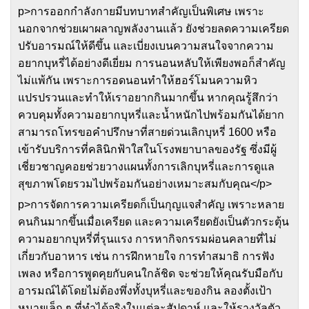
p>การออกกำลังกายมีบทบาทสำคัญเป็นพิเศษ เพราะ
นอกจากช่วยเผาผลาญพลังงานแล้ว ยังช่วยลดความเครียด
ปรับอารมณ์ให้ดีขึ้น และเบี่ยงเบนความสนใจจากความ
อยากบุหรี่ได้อย่างดีเยี่ยม การนอนหลับให้เพียงพอก็สำคัญ
ไม่แพ้กัน เพราะการอดนอนทำให้ฮอร์โมนความหิว
แปรปรวนและทำให้เราอยากกินมากขึ้น หากคุณรู้สึกว่า
ควบคุมทั้งความอยากบุหรี่และน้ำหนักไปพร้อมกันได้ยาก
สามารถโทรขอคำปรึกษาที่สายด่วนเลิกบุหรี่ 1600 หรือ
เข้ารับบริการที่คลินิกฟ้าใสในโรงพยาบาลของรัฐ ซึ่งมีผู้
เชี่ยวชาญคอยช่วยวางแผนทั้งการเลิกบุหรี่และการดูแล
สุขภาพโดยรวมไปพร้อมกันอย่างเหมาะสมกับคุณ</p>
p>การจัดการความเครียดก็เป็นกุญแจสำคัญ เพราะหลาย
คนกินมากขึ้นเมื่อเครียด และความเครียดยังเป็นตัวกระตุ้น
ความอยากบุหรี่ที่รุนแรง การหากิจกรรมผ่อนคลายที่ไม่
เกี่ยวกับอาหาร เช่น การฝึกหายใจ การทำสมาธิ การฟัง
เพลง หรือการพูดคุยกับคนใกล้ชิด จะช่วยให้คุณรับมือกับ
อารมณ์ได้โดยไม่ต้องพึ่งทั้งบุหรี่และของกิน ลองตั้งเป้า
หมายเล็ก ๆ ที่ทำได้จริงในแต่ละสัปดาห์ และให้รางวัลตัว