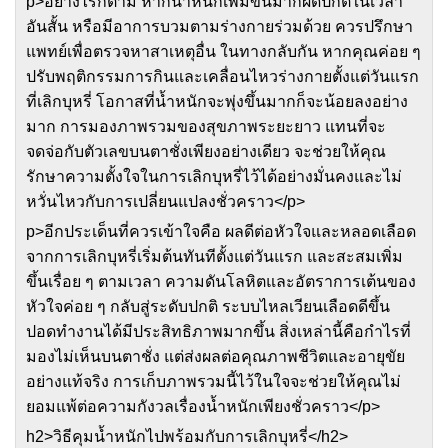
p>อย่างไรก็ตาม หากน้ำหนักเพิ่มขึ้นมากผิดปกติในเวลา
อันสั้น หรือมีอาการบวมตามร่างกายร่วมด้วย ควรปรึกษา
แพทย์เพื่อตรวจหาสาเหตุอื่น ในทางกลับกัน หากคุณค่อย ๆ
ปรับพฤติกรรมการกินและเคลื่อนไหวร่างกายตั้งแต่วันแรก
ที่เลิกบุหรี่ โอกาสที่น้ำหนักจะพุ่งขึ้นมากก็จะน้อยลงอย่าง
มาก การมองภาพรวมของสุขภาพระยะยาว แทนที่จะ
จดจ่อกับตัวเลขบนตาชั่งเพียงอย่างเดียว จะช่วยให้คุณ
รักษาความตั้งใจในการเลิกบุหรี่ไว้ได้อย่างมั่นคงและไม่
หวั่นไหวกับการเปลี่ยนแปลงชั่วคราว</p>
p>อีกประเด็นที่ควรเข้าใจคือ ผลดีต่อหัวใจและหลอดเลือด
จากการเลิกบุหรี่เริ่มต้นทันทีตั้งแต่วันแรก และสะสมเพิ่ม
ขึ้นเรื่อย ๆ ตามเวลา ความดันโลหิตและอัตราการเต้นของ
หัวใจค่อย ๆ กลับสู่ระดับปกติ ระบบไหลเวียนเลือดดีขึ้น
ปอดทำงานได้มีประสิทธิภาพมากขึ้น สิ่งเหล่านี้คือกำไรที่
มองไม่เห็นบนตาชั่ง แต่ส่งผลต่อคุณภาพชีวิตและอายุขัย
อย่างแท้จริง การเก็บภาพรวมนี้ไว้ในใจจะช่วยให้คุณไม่
ยอมแพ้ต่อความกังวลเรื่องน้ำหนักเพียงชั่วคราว</p>
h2>วิธีคุมน้ำหนักไปพร้อมกับการเลิกบุหรี่</h2>