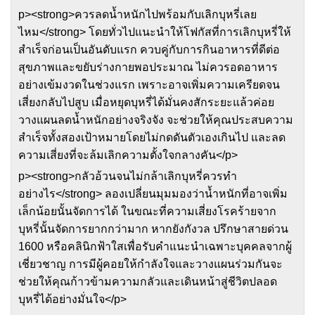
p><strong>ควรลดน้ำหนักไปพร้อมกับเลิกบุหรี่เลย
ไหม</strong> โดยทั่วไปแนะนำให้โฟกัสที่การเลิกบุหรี่ให้
สำเร็จก่อนเป็นอันดับแรก ควบคู่กับการกินอาหารที่ดีต่อ
สุขภาพและขยับร่างกายพอประมาณ ไม่ควรอดอาหาร
อย่างเข้มงวดในช่วงแรก เพราะอาจเพิ่มความเครียดจน
เสี่ยงกลับไปสูบ เมื่อหยุดบุหรี่ได้มั่นคงสักระยะแล้วค่อย
วางแผนลดน้ำหนักอย่างจริงจัง จะช่วยให้คุณประสบความ
สำเร็จทั้งสองเป้าหมายโดยไม่กดดันตัวเองเกินไป และลด
ความเสี่ยงที่จะล้มเลิกความตั้งใจกลางคัน</p>
p><strong>กลัวอ้วนจนไม่กล้าเลิกบุหรี่ควรทำ
อย่างไร</strong> ลองเปลี่ยนมุมมองว่าน้ำหนักที่อาจเพิ่ม
เล็กน้อยนั้นจัดการได้ ในขณะที่ความเสี่ยงโรคร้ายจาก
บุหรี่นั้นจัดการยากกว่ามาก หากยังกังวล ปรึกษาสายด่วน
1600 หรือคลินิกฟ้าใสเพื่อรับคำแนะนำเฉพาะบุคคลจากผู้
เชี่ยวชาญ การมีผู้คอยให้กำลังใจและวางแผนร่วมกันจะ
ช่วยให้คุณก้าวข้ามความกลัวและเดินหน้าสู่ชีวิตปลอด
บุหรี่ได้อย่างมั่นใจ</p>