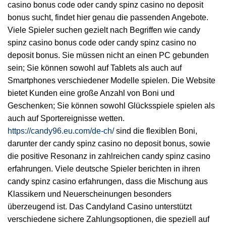
casino bonus code oder candy spinz casino no deposit
bonus sucht, findet hier genau die passenden Angebote.
Viele Spieler suchen gezielt nach Begriffen wie candy
spinz casino bonus code oder candy spinz casino no
deposit bonus. Sie müssen nicht an einen PC gebunden
sein; Sie können sowohl auf Tablets als auch auf
Smartphones verschiedener Modelle spielen. Die Website
bietet Kunden eine große Anzahl von Boni und
Geschenken; Sie können sowohl Glücksspiele spielen als
auch auf Sportereignisse wetten.
https://candy96.eu.com/de-ch/
sind die flexiblen Boni,
darunter der candy spinz casino no deposit bonus, sowie
die positive Resonanz in zahlreichen candy spinz casino
erfahrungen. Viele deutsche Spieler berichten in ihren
candy spinz casino erfahrungen, dass die Mischung aus
Klassikern und Neuerscheinungen besonders
überzeugend ist. Das Candyland Casino unterstützt
verschiedene sichere Zahlungsoptionen, die speziell auf