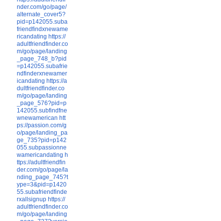
nder.com/go/page/
alternate_cover5?
pid=p142055.suba
friendfindxnewame
ricandating
https://
adultfriendfinder.co
m/go/page/landing
_page_748_b?pid
=p142055.subafrie
ndfinderxnewamer
icandating
https://a
dultfriendfinder.co
m/go/page/landing
_page_576?pid=p
142055.subfindfne
wnewamerican
htt
ps://passion.com/g
o/page/landing_pa
ge_735?pid=p142
055.subpassionne
wamericandating
h
ttps://adultfriendfin
der.com/go/page/la
nding_page_745?t
ype=3&pid=p1420
55.subafriendfinde
rxallsignup
https://
adultfriendfinder.co
m/go/page/landing