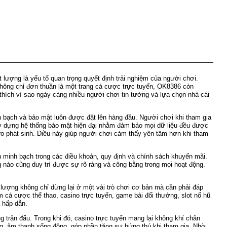
ất lượng là yếu tố quan trọng quyết định trải nghiệm của người chơi.
Không chỉ đơn thuần là một trang cá cược trực tuyến, OK8386 còn
thích vì sao ngày càng nhiều người chơi tin tưởng và lựa chọn nhà cái
nh bạch và bảo mật luôn được đặt lên hàng đầu. Người chơi khi tham gia
xây dựng hệ thống bảo mật hiện đại nhằm đảm bảo mọi dữ liệu đều được
i ro phát sinh. Điều này giúp người chơi cảm thấy yên tâm hơn khi tham
 minh bạch trong các điều khoản, quy định và chính sách khuyến mãi.
g nào cũng duy trì được sự rõ ràng và công bằng trong mọi hoạt động.
t lượng không chỉ dừng lại ở một vài trò chơi cơ bản mà cần phải đáp
cá cược thể thao, casino trực tuyến, game bài đổi thưởng, slot nổ hũ
 hấp dẫn.
ng trận đấu. Trong khi đó, casino trực tuyến mang lại không khí chân
ộng, âm thanh sống động, góp phần tăng sự hứng thú khi tham gia. Nhờ