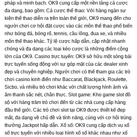
pháp và minh bạch. OK9 cung cấp một nền tảng cá cược
đa dạng, bao gồm: Cá cược thể thao: Với hàng ngàn sự
kiện thể thao diễn ra trên toàn thế giới, OK9 mang đến cho
người chơi cơ hội đặt cược vào các môn thể thao phổ biến
như bóng đá, bóng rổ, tennis, cầu lông, đua xe, và nhiều
môn thể thao khác. Tỷ lệ cược hấp dẫn, cập nhật nhanh
chóng và đa dạng các loại kèo cược là những điểm cộng
lớn của OK9. Casino trực tuyến: OK9 sở hữu một sòng bài
trực tuyến sống động với sự góp mặt của các dealer xinh
đẹp và chuyên nghiệp. Người chơi có thể tham gia các trò
chơi casino kinh điển như Baccarat, Blackjack, Roulette,
Sicbo, và nhiều trò chơi khác với chất lượng hình ảnh và
âm thanh sắc nét, chân thực. Slot game: Kho game slot đồ
sộ với hàng trăm trò chơi đến từ các nhà cung cấp hàng
đầu thế giới. Các trò chơi slot tại OK9 được thiết kế đẹp
mắt, đa dạng về chủ đề và tính năng, cùng với cơ hội trúng
thưởng Jackpot hấp dẫn. Xổ số: OK9 cung cấp dịch vụ xổ
số trực tuyến với nhiều loại hình xổ số khác nhau như xổ