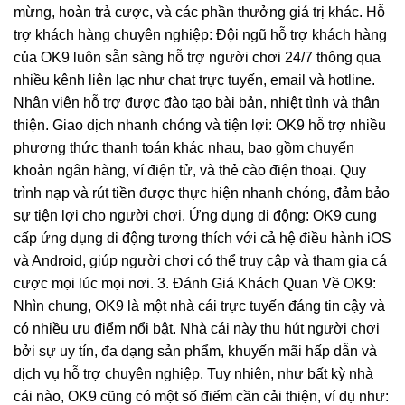
mừng, hoàn trả cược, và các phần thưởng giá trị khác. Hỗ
trợ khách hàng chuyên nghiệp: Đội ngũ hỗ trợ khách hàng
của OK9 luôn sẵn sàng hỗ trợ người chơi 24/7 thông qua
nhiều kênh liên lạc như chat trực tuyến, email và hotline.
Nhân viên hỗ trợ được đào tạo bài bản, nhiệt tình và thân
thiện. Giao dịch nhanh chóng và tiện lợi: OK9 hỗ trợ nhiều
phương thức thanh toán khác nhau, bao gồm chuyển
khoản ngân hàng, ví điện tử, và thẻ cào điện thoại. Quy
trình nạp và rút tiền được thực hiện nhanh chóng, đảm bảo
sự tiện lợi cho người chơi. Ứng dụng di động: OK9 cung
cấp ứng dụng di động tương thích với cả hệ điều hành iOS
và Android, giúp người chơi có thể truy cập và tham gia cá
cược mọi lúc mọi nơi. 3. Đánh Giá Khách Quan Về OK9:
Nhìn chung, OK9 là một nhà cái trực tuyến đáng tin cậy và
có nhiều ưu điểm nổi bật. Nhà cái này thu hút người chơi
bởi sự uy tín, đa dạng sản phẩm, khuyến mãi hấp dẫn và
dịch vụ hỗ trợ chuyên nghiệp. Tuy nhiên, như bất kỳ nhà
cái nào, OK9 cũng có một số điểm cần cải thiện, ví dụ như: