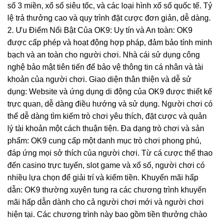
số 3 miền, xổ số siêu tốc, và các loại hình xổ số quốc tế. Tỷ
lệ trả thưởng cao và quy trình đặt cược đơn giản, dễ dàng.
2. Ưu Điểm Nổi Bật Của OK9: Uy tín và An toàn: OK9
được cấp phép và hoạt động hợp pháp, đảm bảo tính minh
bạch và an toàn cho người chơi. Nhà cái sử dụng công
nghệ bảo mật tiên tiến để bảo vệ thông tin cá nhân và tài
khoản của người chơi. Giao diện thân thiện và dễ sử
dụng: Website và ứng dụng di động của OK9 được thiết kế
trực quan, dễ dàng điều hướng và sử dụng. Người chơi có
thể dễ dàng tìm kiếm trò chơi yêu thích, đặt cược và quản
lý tài khoản một cách thuận tiện. Đa dạng trò chơi và sản
phẩm: OK9 cung cấp một danh mục trò chơi phong phú,
đáp ứng mọi sở thích của người chơi. Từ cá cược thể thao
đến casino trực tuyến, slot game và xổ số, người chơi có
nhiều lựa chọn để giải trí và kiếm tiền. Khuyến mãi hấp
dẫn: OK9 thường xuyên tung ra các chương trình khuyến
mãi hấp dẫn dành cho cả người chơi mới và người chơi
hiện tại. Các chương trình này bao gồm tiền thưởng chào