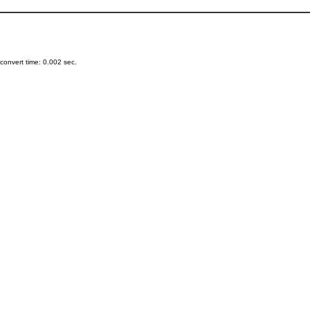
onvert time: 0.002 sec.