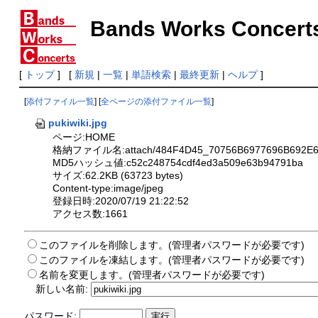
Bands Works Concert
[
トップ
] [
新規
|
一覧
|
単語検索
|
最終更新
|
ヘルプ
]
[
添付ファイル一覧
] [
全ページの添付ファイル一覧
]
pukiwiki.jpg
ページ:HOME
格納ファイル名:attach/484F4D45_70756B6977696B692E6
MD5ハッシュ値:c52c248754cdf4ed3a509e63b94791ba
サイズ:62.2KB (63723 bytes)
Content-type:image/jpeg
登録日時:2020/07/19 21:22:52
アクセス数:1661
このファイルを削除します。(管理者パスワードが必要です)
このファイルを凍結します。(管理者パスワードが必要です)
名前を変更します。(管理者パスワードが必要です)
新しい名前:
パスワード: