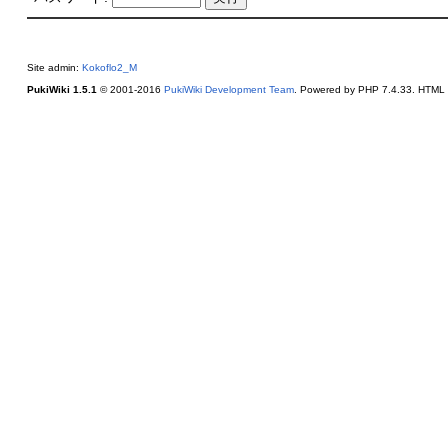
Site admin:
Kokoflo2_M
PukiWiki 1.5.1
© 2001-2016
PukiWiki Development Team
. Powered by PHP 7.4.33. HTML c