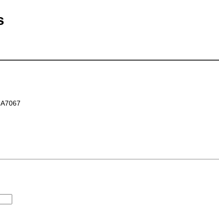
s
A7067