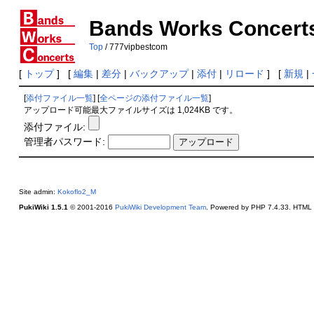
Bands Works Concert
Top
/ 777vipbestcom
[
トップ
] [
編集
|
差分
|
バックアップ
|
添付
|
リロード
] [
新規
|
[
添付ファイル一覧
] [
全ページの添付ファイル一覧
]
アップロード可能最大ファイルサイズは 1,024KB です。
添付ファイル:
管理者パスワード:
Site admin:
Kokoflo2_M
PukiWiki 1.5.1
© 2001-2016
PukiWiki Development Team
. Powered by PHP 7.4.33. HTML c