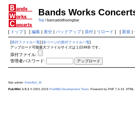
Bands Works Concert
Top
/ bancadoithuongbar
[
トップ
] [
編集
|
差分
|
バックアップ
|
添付
|
リロード
] [
新規
|
[
添付ファイル一覧
] [
全ページの添付ファイル一覧
]
アップロード可能最大ファイルサイズは 1,024KB です。
添付ファイル:
管理者パスワード:
Site admin:
Kokoflo2_M
PukiWiki 1.5.1
© 2001-2016
PukiWiki Development Team
. Powered by PHP 7.4.33. HTML c