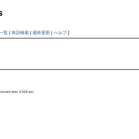
s
一覧
|
単語検索
|
最終更新
|
ヘルプ
]
onvert time: 0.018 sec.