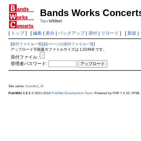
Bands Works Concert
Top
/ kl99bet
[
トップ
] [
編集
|
差分
|
バックアップ
|
添付
|
リロード
] [
新規
|
[
添付ファイル一覧
] [
全ページの添付ファイル一覧
]
アップロード可能最大ファイルサイズは 1,024KB です。
添付ファイル:
管理者パスワード:
Site admin:
Kokoflo2_M
PukiWiki 1.5.1
© 2001-2016
PukiWiki Development Team
. Powered by PHP 7.4.33. HTML c