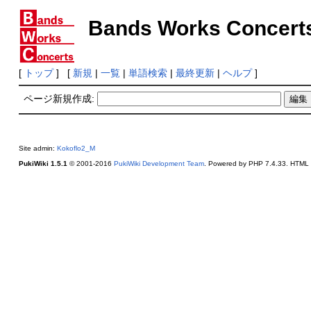
Bands Works Concert
[
トップ
] [
新規
|
一覧
|
単語検索
|
最終更新
|
ヘルプ
]
ページ新規作成:
Site admin:
Kokoflo2_M
PukiWiki 1.5.1
© 2001-2016
PukiWiki Development Team
. Powered by PHP 7.4.33. HTML c