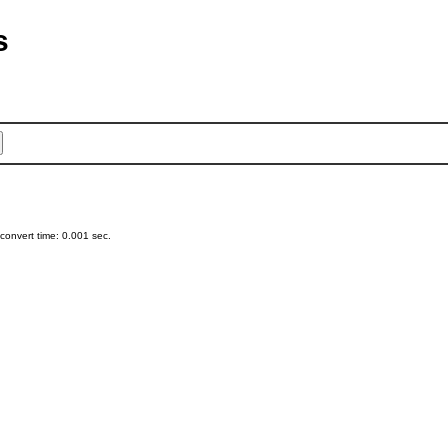
s
onvert time: 0.001 sec.