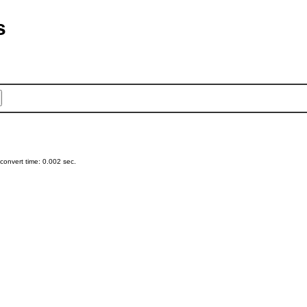
s
onvert time: 0.002 sec.