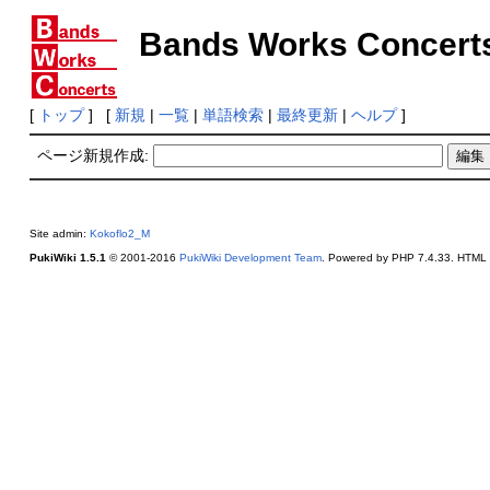
Bands Works Concert
[
トップ
] [
新規
|
一覧
|
単語検索
|
最終更新
|
ヘルプ
]
ページ新規作成:
Site admin:
Kokoflo2_M
PukiWiki 1.5.1
© 2001-2016
PukiWiki Development Team
. Powered by PHP 7.4.33. HTML c