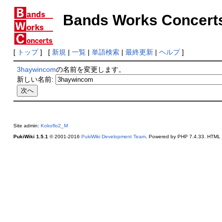
Bands Works Concert
[
トップ
] [
新規
|
一覧
|
単語検索
|
最終更新
|
ヘルプ
]
3haywincom
の名前を変更します。
新しい名前:
Site admin:
Kokoflo2_M
PukiWiki 1.5.1
© 2001-2016
PukiWiki Development Team
. Powered by PHP 7.4.33. HTML c