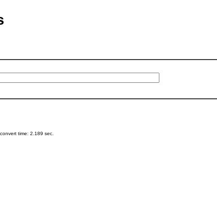
s
onvert time: 2.189 sec.