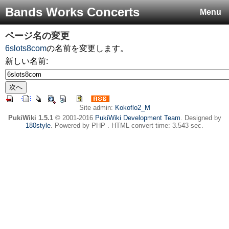
Bands Works Concerts
Menu
ページ名の変更
6slots8com
の名前を変更します。
新しい名前:
Site admin:
Kokoflo2_M
PukiWiki 1.5.1
© 2001-2016
PukiWiki Development Team
. Designed by
180style
. Powered by PHP . HTML convert time: 3.543 sec.