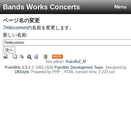
Bands Works Concerts
Menu
ページ名の変更
7mbrcomvn
の名前を変更します。
新しい名前:
Site admin:
Kokoflo2_M
PukiWiki 1.5.1
© 2001-2016
PukiWiki Development Team
. Designed by
180style
. Powered by PHP . HTML convert time: 2.223 sec.