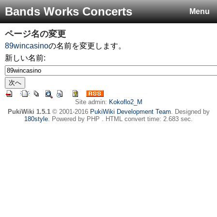
Bands Works Concerts
Menu
ページ名の変更
89wincasino
の名前を変更します。
新しい名前:
Site admin:
Kokoflo2_M
PukiWiki 1.5.1
© 2001-2016
PukiWiki Development Team
. Designed by
180style
. Powered by PHP . HTML convert time: 2.683 sec.