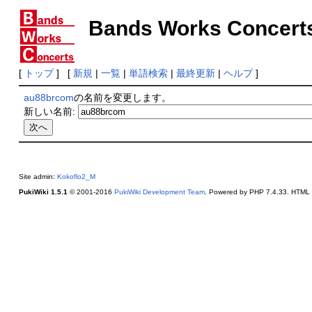
Bands Works Concert
[
トップ
] [
新規
|
一覧
|
単語検索
|
最終更新
|
ヘルプ
]
au88brcom
の名前を変更します。
新しい名前:
Site admin:
Kokoflo2_M
PukiWiki 1.5.1
© 2001-2016
PukiWiki Development Team
. Powered by PHP 7.4.33. HTML c