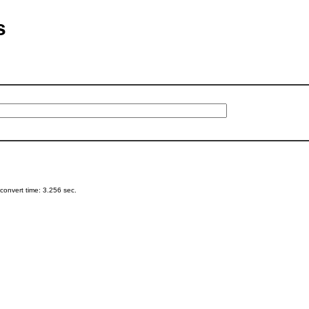
s
onvert time: 3.256 sec.