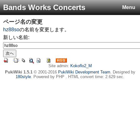
Bands Works Concerts
Menu
ページ名の変更
hz88so
の名前を変更します。
新しい名前:
Site admin:
Kokoflo2_M
PukiWiki 1.5.1
© 2001-2016
PukiWiki Development Team
. Designed by
180style
. Powered by PHP . HTML convert time: 2.629 sec.