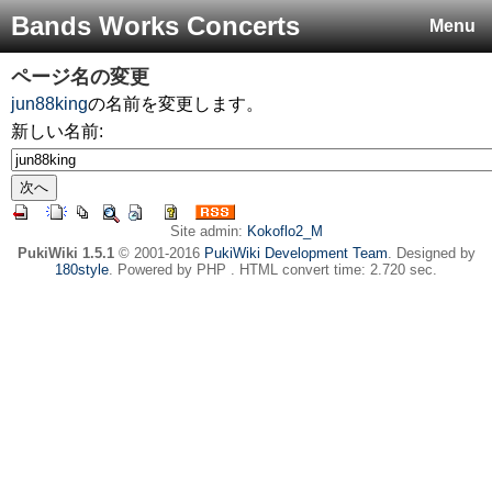
Bands Works Concerts
Menu
ページ名の変更
jun88king
の名前を変更します。
新しい名前:
Site admin:
Kokoflo2_M
PukiWiki 1.5.1
© 2001-2016
PukiWiki Development Team
. Designed by
180style
. Powered by PHP . HTML convert time: 2.720 sec.