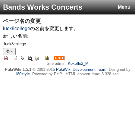
Bands Works Concerts
Menu
ページ名の変更
luck8college
の名前を変更します。
新しい名前:
Site admin:
Kokoflo2_M
PukiWiki 1.5.1
© 2001-2016
PukiWiki Development Team
. Designed by
180style
. Powered by PHP . HTML convert time: 3.328 sec.