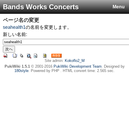
Bands Works Concerts
Menu
ページ名の変更
seahealth1
の名前を変更します。
新しい名前:
Site admin:
Kokoflo2_M
PukiWiki 1.5.1
© 2001-2016
PukiWiki Development Team
. Designed by
180style
. Powered by PHP . HTML convert time: 2.565 sec.