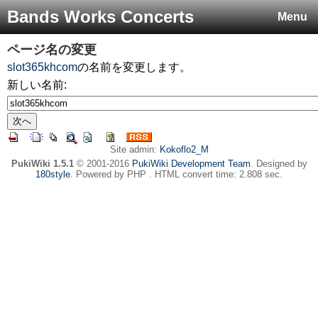
Bands Works Concerts
Menu
ページ名の変更
slot365khcom
の名前を変更します。
新しい名前:
Site admin:
Kokoflo2_M
PukiWiki 1.5.1
© 2001-2016
PukiWiki Development Team
. Designed by
180style
. Powered by PHP . HTML convert time: 2.808 sec.