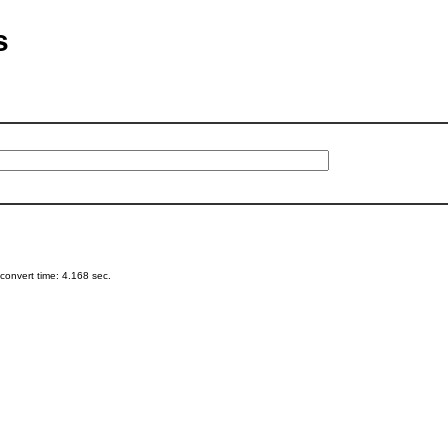
s
onvert time: 4.168 sec.