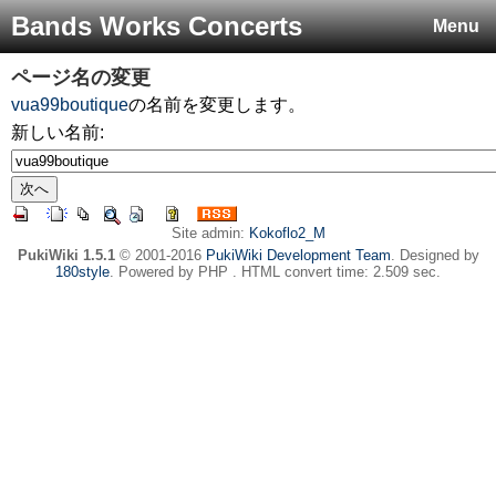
Bands Works Concerts
Menu
ページ名の変更
vua99boutique
の名前を変更します。
新しい名前:
Site admin:
Kokoflo2_M
PukiWiki 1.5.1
© 2001-2016
PukiWiki Development Team
. Designed by
180style
. Powered by PHP . HTML convert time: 2.509 sec.