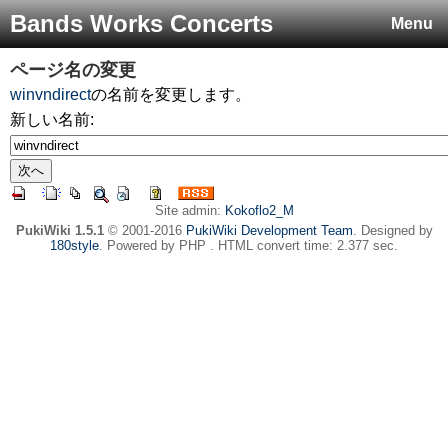
Bands Works Concerts
Menu
ページ名の変更
winvndirect
の名前を変更します。
新しい名前:
Site admin:
Kokoflo2_M
PukiWiki 1.5.1
© 2001-2016
PukiWiki Development Team
. Designed by
180style
. Powered by PHP . HTML convert time: 2.377 sec.