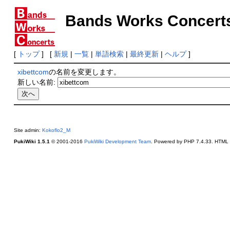
Bands Works Concert
[
トップ
] [
新規
|
一覧
|
単語検索
|
最終更新
|
ヘルプ
]
xibettcom
の名前を変更します。
新しい名前:
Site admin:
Kokoflo2_M
PukiWiki 1.5.1
© 2001-2016
PukiWiki Development Team
. Powered by PHP 7.4.33. HTML c