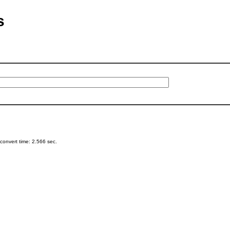
s
onvert time: 2.566 sec.