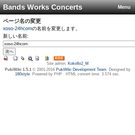
Bands Works Concerts
Menu
ページ名の変更
xoso-24hcom
の名前を変更します。
新しい名前:
Site admin:
Kokoflo2_M
PukiWiki 1.5.1
© 2001-2016
PukiWiki Development Team
. Designed by
180style
. Powered by PHP . HTML convert time: 3.574 sec.